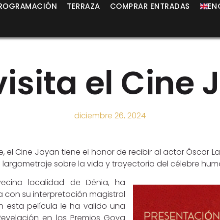
ROGRAMACIÓN
TERRAZA
COMPRAR ENTRADAS
EN
visita el Cine
diciembre 26, 2024
, el Cine Jayan tiene el honor de recibir al actor Óscar L
argometraje sobre la vida y trayectoria del célebre humo
vecina localidad de Dénia, ha
ca con su interpretación magistral
en esta película le ha valido una
evelación en los Premios Goya