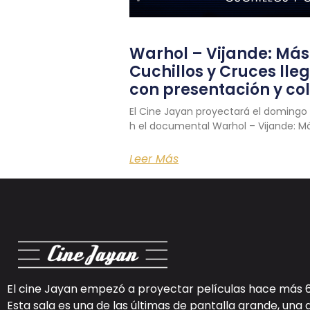
Warhol – Vijande: Más 
Cuchillos y Cruces lle
con presentación y co
El Cine Jayan proyectará el domingo 
h el documental Warhol – Vijande: M
Leer Más
El cine Jayan empezó a proyectar películas hace más 
Esta sala es una de las últimas de pantalla grande, una 