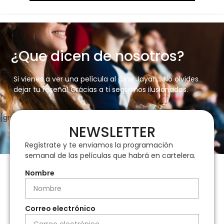
¿Que dicen de nosotros?
Si vienes a ver una película al Cine Jayan… No olvides
dejar tu reseña! Grácias a ti seguimos ilusionados.
[grw id=4314]
NEWSLETTER
Regístrate y te enviamos la programación
semanal de las películas que habrá en cartelera.
Nombre
Correo electrónico