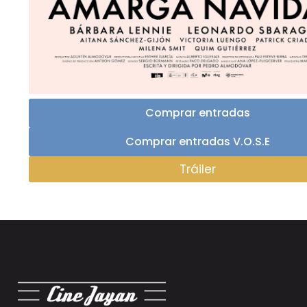
Comprar entradas
Comprar entradas V.O.S.E
Tráiler