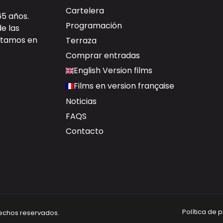
Cartelera
65 años.
Programación
de las
ectamos en
Terraza
Comprar entradas
English Version films
Films en version française
Noticias
FAQS
Contacto
Política de 
rechos reservados.