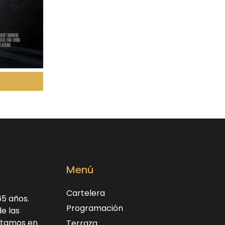
Menú
Cartelera
65 años.
Programación
de las
ectamos en
Terraza