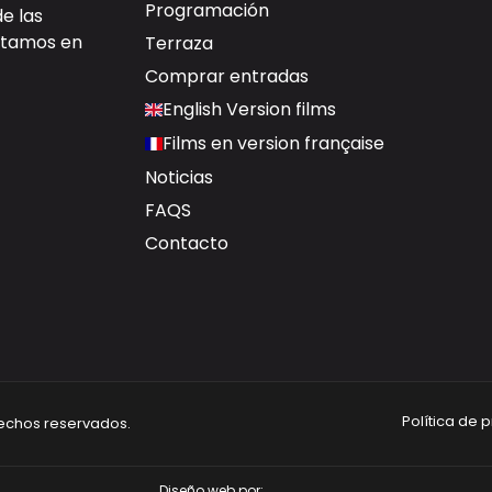
Programación
de las
ectamos en
Terraza
Comprar entradas
English Version films
Films en version française
Noticias
FAQS
Contacto
Política de 
rechos reservados.
Diseño web por: